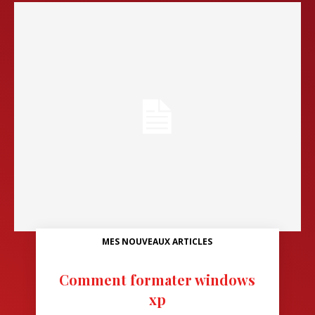
MES NOUVEAUX ARTICLES
Comment formater windows
xp